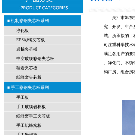
吴江市旭东空调
■ 机制彩钢夹芯板系列
究、开发、生产
净化板
域。所承接的工
EPS彩钢夹芯板
司注重科学技术
岩棉夹芯板
满足各用户的要
中空玻镁彩钢夹芯板
、净化门、不锈
硅岩夹芯板
构厂房、组合房
纸蜂窝夹芯板
■ 手工彩钢夹芯板系列
手工板
手工玻镁岩棉板
纸蜂窝手工夹芯板
手工铝蜂窝板
手工岩棉板